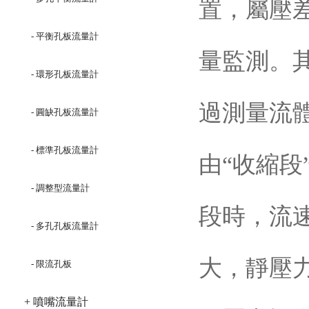
置，屬壓
- 平衡孔板流量計
量監測。
- 環形孔板流量計
過測量流
- 圓缺孔板流量計
- 標準孔板流量計
由“收縮段
- 調整型流量計
段時，流
- 多孔孔板流量計
大，靜壓
- 限流孔板
+ 噴嘴流量計