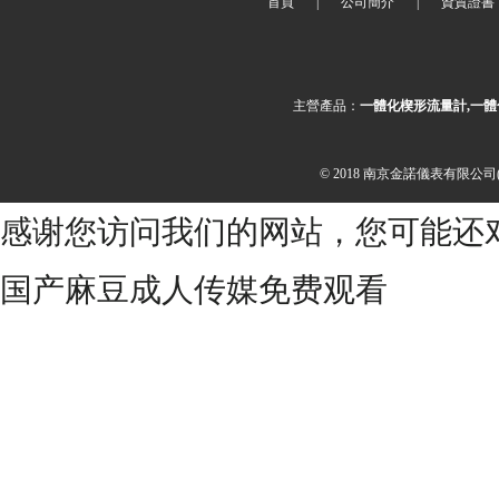
首頁
|
公司簡介
|
資質證書
主營產品：
一體化楔形流量計,一體
© 2018 南京金諾儀表有限公司(m
感谢您访问我们的网站，您可能还
国产麻豆成人传媒免费观看